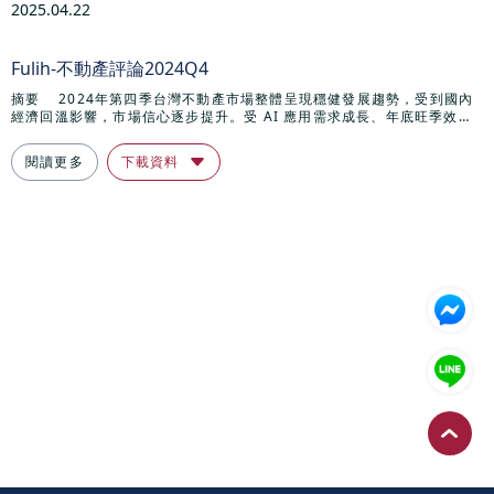
2025.04.22
不動產投資
Fulih-不動產評論2024Q4
摘要 2024年第四季台灣不動產市場整體呈現穩健發展趨勢，受到國內
經濟回溫影響，市場信心逐步提升。受 AI 應用需求成長、年底旺季效應
與春節備貨推動，生產與銷售表現強勁。然而，未來經濟仍面臨不確定
性，全球貿易壁壘、美國關稅政策變動以及地緣政治風險等因素可能影響
閱讀更多
下載資料
市場走勢。 房市交易方面，主要城市的市場需求持續受到產業發展與交
通建設推動，年底交屋潮進一步帶動市場活絡。台北市高房價抑制內需，
部分買盤外溢至新北與桃園等區域，新北市受捷運與重劃區帶動，成為首
購與自住需求的熱門市場。台中、台南與高雄則因科技產業與基礎建設發
展，房市維持穩健增長，吸引自住與置產買盤。 土地價格在近年來持續
上漲，但本季市場開始出現修正跡象。六都土地價格整體仍維持成長趨
勢，但在政策調整與市場觀望情緒影響下，部分區域價格出現小幅回落。
雖然房市長期仍具發展潛力，但市場供需變化、房貸條件及政策調控將持
續影響價格走勢。 未來房市發展仍將受到政府政策、全球經濟環境與市
場需求的共同影響。短期內，市場可能進入調整期，交易動能放緩，但產
業發展與重大基礎建設仍將提供支撐。在不確定性增加的情況下，投資者
與購屋者需審慎評估市場風險，靈活調整策略，以確保資產價值穩健發
展。※資料來源:國家發展委員會、台灣土地銀行、行政院主計處、台灣不
動產市場報告、桃園市政府、內政部營建署、台中市政府發展報告、台灣
不動產資訊平台、內政部不動產交易實價登錄。詳細不動產評論請參閱下
載檔案資料